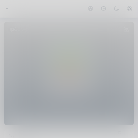
QQ
邮箱
微信
值得买
公众号
熊猫不是猫
以勇敢的胸膛应对逆境。——贺拉斯
1篇
Tag