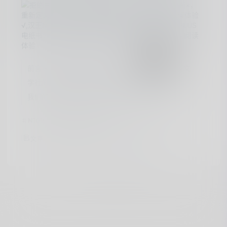
10
前言提起熊猫大学的时候，我不禁想起自己曾经是文
学社的社长。记得那时候社团的名字叫做“读行者”，
我们的核心理念是：读万卷书，行万里路。可是，随
着我步入社会，后来又结婚生子，每天忙着在公司和
N10PLUS
阅读
电纸书
体验
家里来回奔波。在公司里，我得应对各种工作事务；
1269
0
0
文章
阅读
评论
点赞
回到家，又要陪伴孩子玩耍。唯一的周末休息时间，
拿起书本，但却再也难以静下心来阅读一本书了。趁
着双十一，熊猫便购置了汉王N10 PLUS电纸书。原
已全部加载
本是打算购置一些实体书籍，但电纸书可以存储大量
的书籍，用户可以随身携带数百本书而无需增加包裹
的重量，这是实体书籍无法做到的。其次，电纸书通
常具有自适应亮度和字体大小的功能，我可以根据个