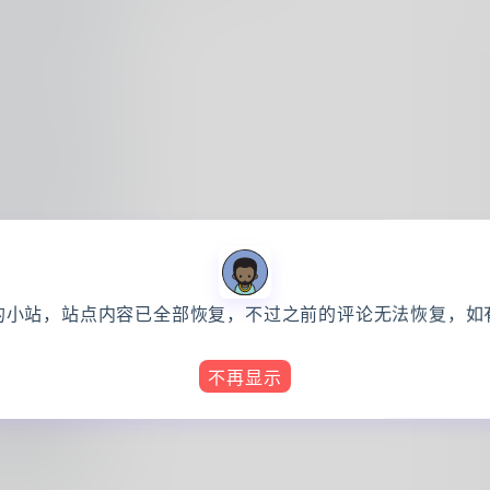
的小站，站点内容已全部恢复，不过之前的评论无法恢复，如
不再显示
5
AS，不同品牌
S来说他们都拥
头理论支持接入