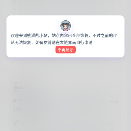
控屏，并且已将其固件开源。该项目展示了如何利用低成
本实现高效的监控解决方案，体现了开源精神和DIY的乐
趣。
2060
1
0
文章
阅读
评论
点赞
欢迎来到熊猫的小站，站点内容已全部恢复，不过之前的评
论无法恢复，如有友链请在友链界面自行申请
AnyAIGC
文章写得很有参考价值，细节也整理得
不再显示
很清楚。感谢分享这些经验，读完之后确实有不少新的
收获。
panda
·
2月前
NAS教程
投了100份简历石沉大海？从写简历到模拟面试，NAS
部署JadeAI解决
AI摘要
博主探讨了求职者在投递简历时常遇到的困