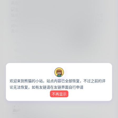
9
大家好，我是熊猫，你的NAS领航员。NAS不只是存
储那么简单，数码也可以是生活，关注我，给你的生
活加点'技'趣！引言相信还是有很多人用过NAS的在
线文档功能，临时用来编辑下文档，处理下表格之类
解决方案
GodoOS极空间
的。之前熊猫也介绍过如何在极空间搭建
1352
0
0
文章
阅读
评论
点赞
ONLYFOFFICE，通过ONLYOFFICE能实现更多自身
欢迎来到熊猫的小站，站点内容已全部恢复，不过之前的评
在线文档功能不能实现的更为精细化的文档编辑功
论无法恢复，如有友链请在友链界面自行申请
不再显示
能。但它终究还是一个office办公套件，所以也只能
作为office来使用，但更多情况下我们可能还需要用
panda
到思维导图、白板之类的工具，这时候它就无法实现
·
1年前
猫言猫语
了。这次熊猫带着更为全面的一站式办公方案来了，