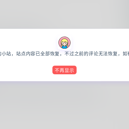
再折腾同步，要
VNC网页
兼容性也不算
远程桌面。前两
监控屏，固件已开源！
，它不是另一套
一款极空间NAS监控屏，并且已将其固件开源。该
Electron
的小站，站点内容已全部恢复，不过之前的评论无法恢复，如
监控解决方案，体现了开源精神和DIY的乐趣。
不再显示
0
点赞
值，细节也整理得很清楚。感谢分享这些经验，读