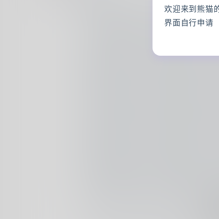
键程选择困难？40段键程调节、8
欢迎来到熊猫
界面自行申请