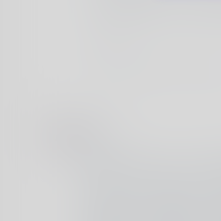
自值得买小伙伴的，毕竟一个人是成
而截至发文期间，咱们的【docke
答案
方得
经突破千人大关，真的很感谢各位
了！！！何为“圈”圈子为值得买新
518
0
文章
阅读
评论
大家可以在社区首页顶部的第五个
子公测以来值得买衍生出了很多有
子，你能看到比较大众的苹果交流
以及电脑圈子，也能看到一些小众
panda
如非网红香水俱乐部、袜子圈和专
·
1年前
猫言猫语
精酿宇宙。形形色色的圈子让值得
游戏办公一把梭，全尺寸、全功能，
都能找到符合自己爱好的小基地。
样的圈子以外，