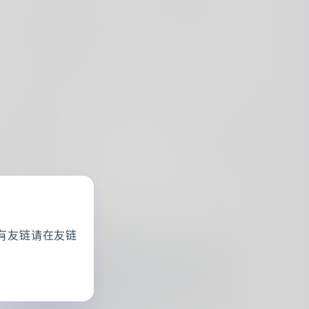
7
Friday
今日访问量
9
昨日访问量
140
本月访问量
858
总访问量
117,131
Recent
AnyAIGC
有友链请在友链
1月前
文章写得很有参考价值，细节也整理得很清
楚。感谢分享这些经验，读完之后确实有不
Dr. XF Yang
少新的收获。
1月前
用手动复制的方式， 已经实现在Obsidian-