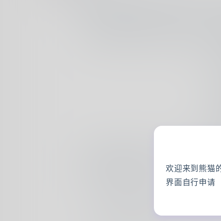
值得买圈子到底是个怎样的存在
欢迎来到熊猫
界面自行申请
![[]]# 前言很荣幸能在新圈【成
中获得新圈人数增长TOP1，当然