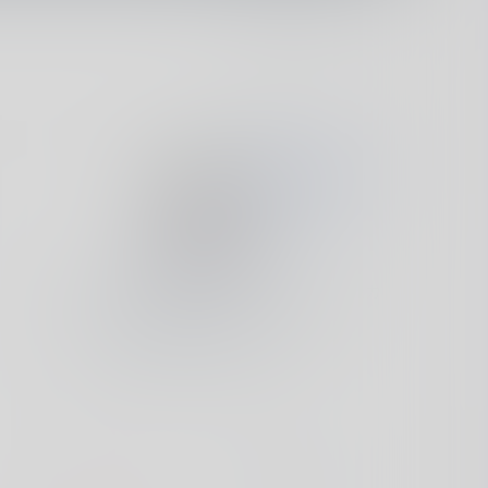
NaN
24分钟前在线
熊猫不是猫
对一个人来说，所期望的不是别的，而仅仅是他能全力
以赴和献身于一种完美事业。——爱因斯坦
QQ
邮箱
微信
值得买
公众号
August