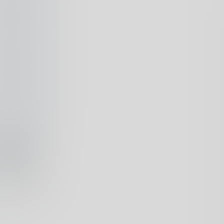
5
底是从什么时候
场。回想起初高
燕、达尔优这类
全尺寸布局。直