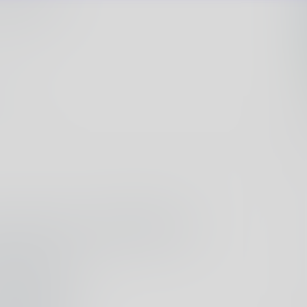
不了“圈”的。
r聚集地】也已
小伙伴的厚爱
出不久的功能，
0
点赞
栏目找到。自圈
趣且好玩的圈
圈、养娃交流圈
爱好聚集地，例
注于发现精酿的
买的所有小伙伴
狼蛛F108Pro全配列的版本答案
除了拥有各种各