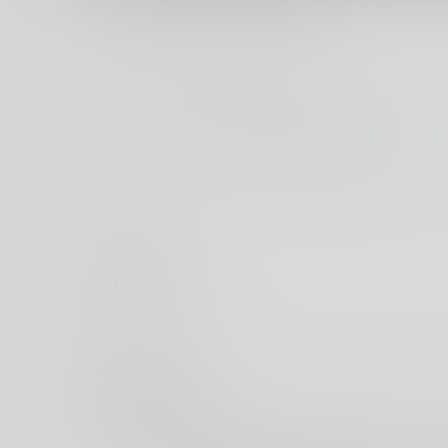
首页
友链
归档
留言板
随笔记录
NAS教程
猫言猫语
每日精选
Tag
🔖答案
panda
1年前