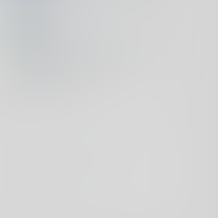
remote 中安装 FastNoteSync 插件。 😃
黑羽
2月前
正好失业了，试试看
fankee
8月前
博主你好，跟着你的教程按照docker部署O
K，请问下安全码在哪里修改呢？
wu先生
8月前
你这壁纸很nice 😜
Info
萌ICP备20229950号
蜀ICP备2021028903号
网站已运行 6 年 78 天 14 小时 21 分
Powered by
Typecho
&
Sunny
9 online
·
115 ms