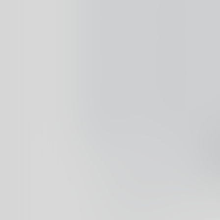
说实话，我自己都有点说不清，到
开始，小配列键盘悄悄地占领了市
中的时候，网吧里清一色还是双飞
传统品牌，家里的键盘也几乎全是