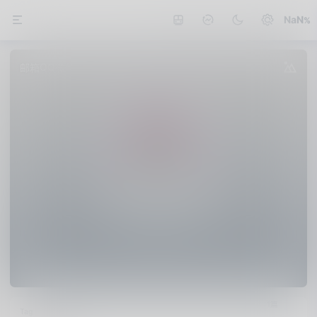
NaN
QQ
邮箱
微信
值得买
公众号
熊猫不是猫
行万里路，读万卷书。
1篇
Tag