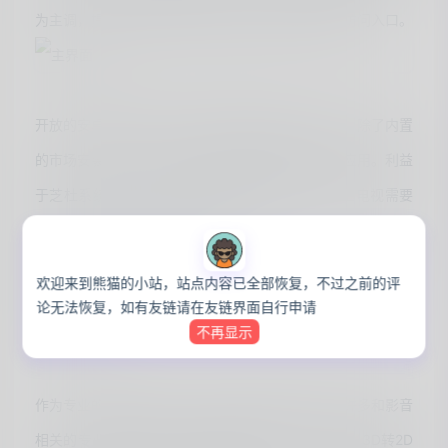
为主调，提供了便捷的常用功能和应用程序的快速访问入口。
开放的安卓系统意为着可以自由安装各种三方应用，除了内置
的市场安装，也可以通过其他设备网页端远程安装应用。利益
于芝杜系统优化，以及4+32G不俗的配置，基本上电视需要
用到的三方应用，都能流畅运行。
（
整机无广告，没有烦人的开机广告与应用广告、自带的投屏
欢迎来到熊猫的小站，站点内容已全部恢复，不过之前的评
应用也没广告
）
论无法恢复，如有友链请在友链界面自行申请
不再显示
作为专业的蓝光播放机，芝杜在系统设置中提供了许多和影音
相关的专业设置，例如杜比兼容性调节、HDR设置、3D转2D