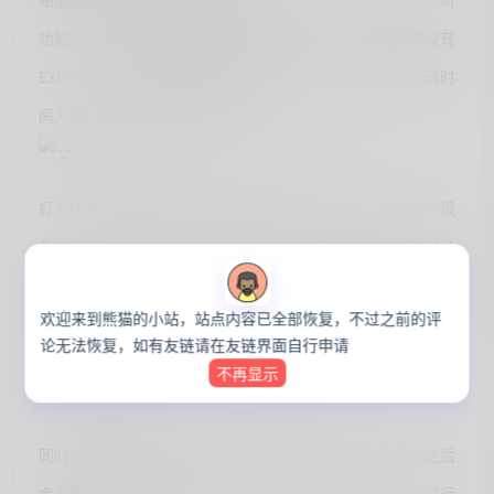
功能。早些年智能手机没普及的时候，手机拍的照片常常没有
EXIF 信息，要是直接把这类照片导入 NAS，照片会按修改时
间入库，整个相册的时间线就乱套了。
打个比方，就像熊猫 2015 年毕业聚会的照片，因为在各个设
备之间下载转存，结果修改时间变成 2022 年了。一般的 NA
S 就会直接把它当成 2022 年的照片，但绿联这次新增了通过
欢迎来到熊猫的小站，站点内容已全部恢复，不过之前的评
文件名来解析识别的功能，把这照片上传到相册，就能归档到
论无法恢复，如有友链请在友链界面自行申请
2015 年的时间线，老照片的归档问题就这么解决了。
不再显示
同时这次更新新增了缩略图实时更新的功能，新入库图片之后
会直接在当前页面实时更新新照片的缩略图，不需要再去进行