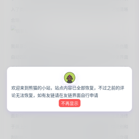
入了类似流媒体平台的推荐内容流，整体页面布局也更加清晰
合理。
我最喜欢的还是电影海报墙的升级，现在影视资源的名称也能
自动匹配艺术标题了，海报还会拉取更清晰的大图，整体界面
看起来也更加清爽美观。不得不承认，在影音娱乐这块，极影
视一直就是业内其他品牌追赶的标杆。
欢迎来到熊猫的小站，站点内容已全部恢复，不过之前的评
论无法恢复，如有友链请在友链界面自行申请
不再显示
极影视也已经全面支持全终端STRM直链播放，再加上网盘方
面新增了对115网盘的支持，各位大佬那上百TB的网盘资源终
于派上用场了。生成STRM文件后，极影视不仅能正常识别和
刮削信息，还能像本地视频文件一样顺利播放（当然，网盘得