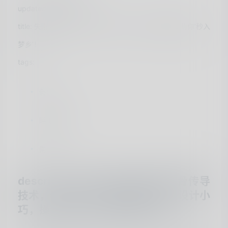
updated: 2025-02-05
title: 失眠救星来了！南卡枕中宝Z2，骨传导黑科技助你‘秒入
梦乡’！
tags:
骨传导
睡眠辅助
南卡Z2
description: 南卡枕中宝Z2利用骨传导
技术，无需入耳，提供助眠声音，设计小
巧，操作简便，续航长达20小时。