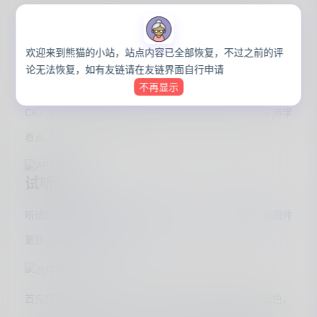
有内置商城、论坛以及广告等信息，主打一个只为耳机服务。
APP内支持耳机的固件升级，目前琉璃X版本号为v29，上手
欢迎来到熊猫的小站，站点内容已全部恢复，不过之前的评
的小伙伴记得升下级。除此之外，APP提供了双设备连接、L
论无法恢复，如有友链请在友链界面自行申请
不再显示
DAC模式（出厂默认为AAC）、音效调节（POP、HIFI、RO
CK）以及游戏模式和触控设置。界面干净整洁，希望友商学
着点。
试听环节
听感因人而己，同时熊猫当前版本为V29，如后续有推送固件
更新，以最新版本为准。
首先先来听听人声表现，弱水科技在人声的调音上非常出色，