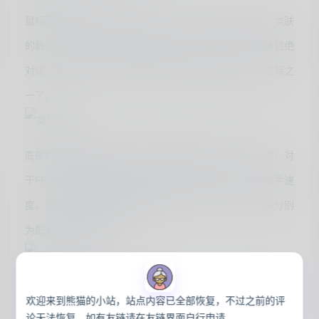
鼠标表面采用Tcoating涂层 V1.5，上手手感相当舒服，类肤
的触感不仅手感不错还能有效防打滑和打油，这个上手体验绝
对试过就爱了，也是最近两年熊猫用过手感最为舒服的鼠标之
一了。
底部的脚贴面积非常大，接触的面积更多鼠标也更为顺滑，对
于FPS竞技性的游戏顺滑的体验往往决定了关键一击的出手速
度。同时，底部取消了收纳仓，使其更为一体，两个按键分别
为配对键和模式切换键。
在鼠标顶部有一颗非常小的指示灯，不同的颜色代表了不同的
欢迎来到熊猫的小站，站点内容已全部恢复，不过之前的评
DPI方便观察鼠标当前的状态。
论无法恢复，如有友链请在友链界面自行申请