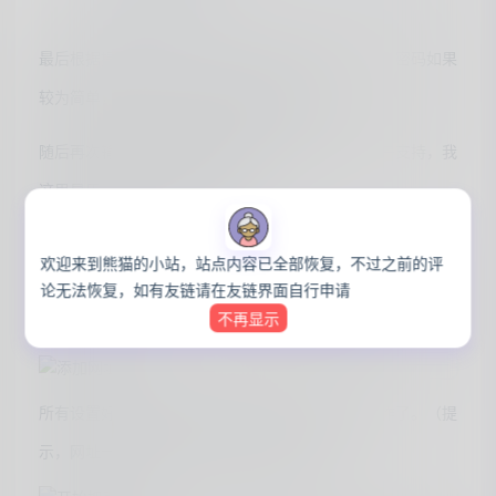
最后根据提示以此输入用户名、邮箱以及密码即可，密码如果
较为简单，会提示，直接选择y跳过即可。
随后再次输入地址登录进入主界面，该项目没有中午支持，我
这里是用网页翻译翻译后的结果。
欢迎来到熊猫的小站，站点内容已全部恢复，不过之前的评
这里我以我的网址为例子，我们右上角选择添加，输入网址，
论无法恢复，如有友链请在友链界面自行申请
不再显示
下面会有添加选项，可按照自己需求选择那些不需要保存。
所有设置好之后点击最下面的按钮，工具便开始工作了。（提
示，网址一定要带前缀，不然不能进行添加）