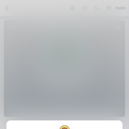
NaN
QQ
邮箱
微信
值得买
公众号
熊猫不是猫
劳动使人建立对自我理智力量的信心。——高
尔基
1篇
Date