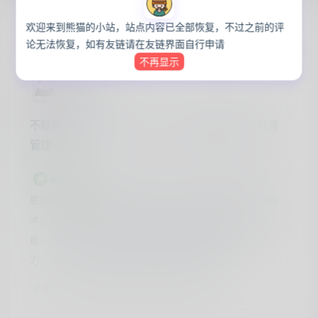
📅2026年5月10日
欢迎来到熊猫的小站，站点内容已全部恢复，不过之前的评
论无法恢复，如有友链请在友链界面自行申请
不再显示
panda
·
3月前
NAS教程
不联网、不付费！EasyAccounts用AI重塑个人财务
管理
AI摘要
博主介绍了EasyAccounts，这是一款无需
联网和付费的个人财务管理工具。该应用利用人工智能技
术，帮助用户轻松管理财务，提供简便的记账和预算功
能。博主强调了其用户友好的界面和高效的财务分析能
力，使得个人财务管理变得更加简单和直观。
578
0
0
文章
阅读
评论
点赞