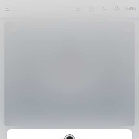
NaN
QQ
邮箱
微信
值得买
公众号
熊猫不是猫
要想不经过艰难曲折，不付出极大发奋，总是
一帆风顺，容易得到成功，这种想法只是幻
想。——毛泽东
1篇
Date