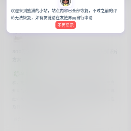
📅2026年5月6日
欢迎来到熊猫的小站，站点内容已全部恢复，不过之前的评
论无法恢复，如有友链请在友链界面自行申请
不再显示
panda
·
3月前
猫言猫语
300万字知识库怎么管理？我开源了自己的本地知识库
方案
AI摘要
博主分享了自己管理300万字知识库的经
验，提出了一套开源的本地知识库方案。该方案旨在提高
知识的组织与检索效率，适用于个人和团队使用。博主详
细介绍了实施步骤和工具选择，强调了知识管理的重要性
及其对学习和工作的积极影响。
628
0
0
文章
阅读
评论
点赞